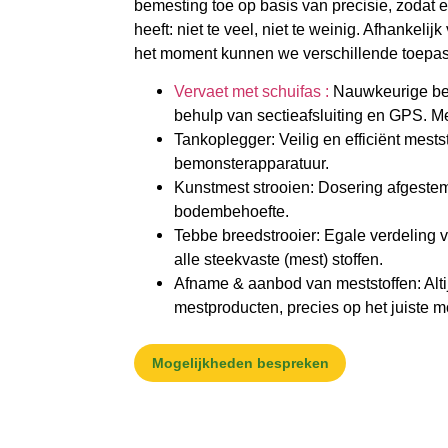
bemesting toe op basis van precisie, zodat e
heeft: niet te veel, niet te weinig. Afhankel
het moment kunnen we verschillende toepas
Vervaet met schuifas
:
Nauwkeurige be
behulp van sectieafsluiting en GPS. M
Tankoplegger
: Veilig en efficiënt mes
bemonsterapparatuur.
Kunstmest strooien
: Dosering afgeste
bodembehoefte.
Tebbe breedstrooier
: Egale verdeling
alle steekvaste (mest) stoffen.
Afname & aanbod van meststoffen
: Al
mestproducten, precies op het juiste 
Mogelijkheden bespreken