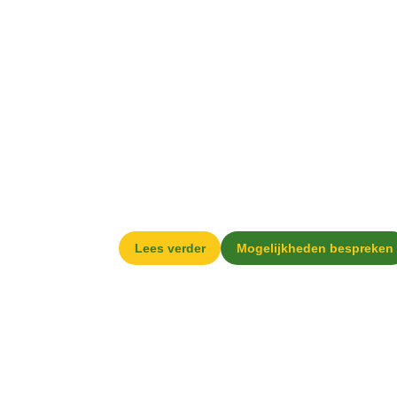
Diensten
(Precisie) bemest
Lees verder
Mogelijkheden bespreken