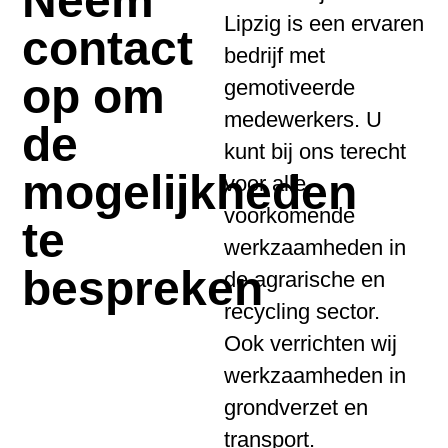
Lipzig is een ervaren
contact
bedrijf met
op om
gemotiveerde
medewerkers. U
de
kunt bij ons terecht
mogelijkheden
voor alle
voorkomende
te
werkzaamheden in
bespreken
de agrarische en
recycling sector.
Ook verrichten wij
werkzaamheden in
grondverzet en
transport.